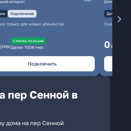
шний интернет
Домашний инте
али
Подключение
Детали
Под
ка только для новых абонентов.
Скидка тольк
1 месяц по акции
1
0
/мес
₽/мес
Далее
700
₽/мес
Да
Подключить
а пер Сенной в
ру дома на пер Сенной