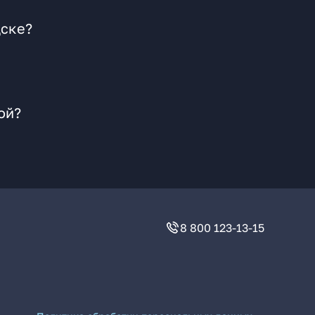
дске?
ой?
8 800 123-13-15