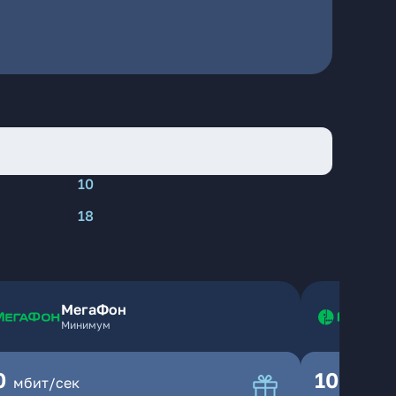
10
18
МегаФон
Минимум
0
100
мбит/сек
мбит