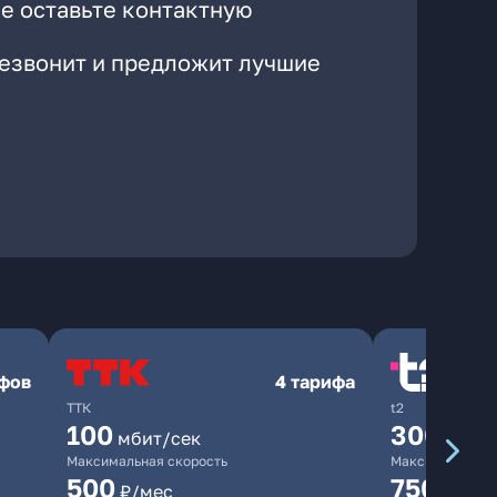
е оставьте контактную
резвонит и предложит лучшие
ифов
4 тарифа
ТТК
t2
100
300
мбит/сек
мбит/
Максимальная скорость
Максимальная 
500
750
₽/мес
₽/мес