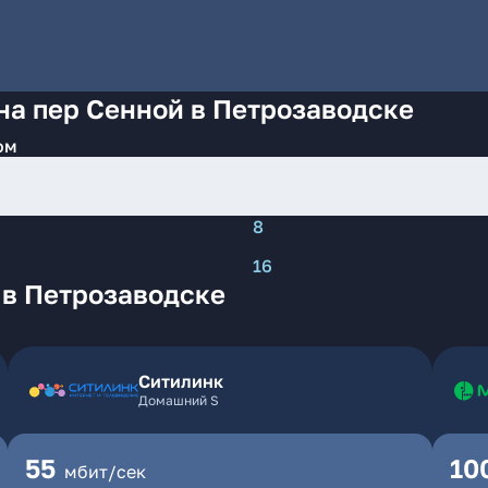
на пер Сенной в Петрозаводске
ом
8
16
 в Петрозаводске
Ситилинк
Домашний S
55
10
мбит/сек