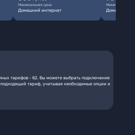
Минимальная цена
Минимальная ц
Домашний интернет
Домашний ин
пных тарифов - 62. Вы можете выбрать подключение
на подходящий тариф, учитывая необходимые опции и