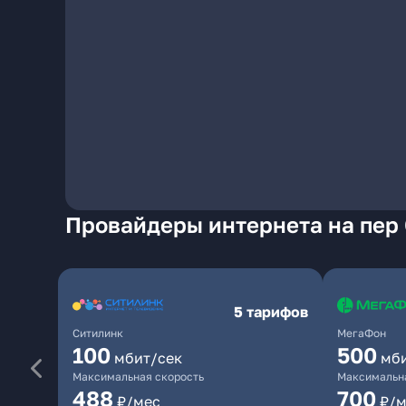
Провайдеры интернета на пер
5 тарифов
Ситилинк
МегаФон
100
500
мбит/сек
мб
Максимальная скорость
Максимальна
488
700
₽/мес
₽/м