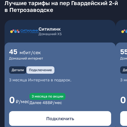
Лучшие тарифы на пер Гвардейский 2-й
в Петрозаводске
Ситилинк
Домашний XS
45
5
мбит/сек
Домашний интернет
Дом
Детали
Подключение
Де
3 месяца Интернета в подарок.
3 м
3 месяцa по акции
0
0
₽/мес
Далее
488
₽/мес
Подключить