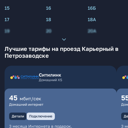
15
16
16Б
17
18
18А
19
20
20А
Лучшие тарифы на проезд Карьерный в
Петрозаводске
Ситилинк
Домашний XS
45
5
мбит/сек
Домашний интернет
Дом
Детали
Подключение
Де
3 месяца Интернета в подарок.
3 м