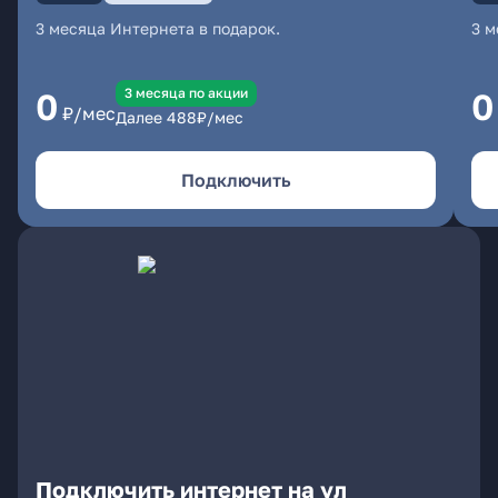
3 месяца Интернета в подарок.
3 м
3 месяцa по акции
0
0
₽/мес
Далее
488
₽/мес
Подключить
Подключить интернет на ул