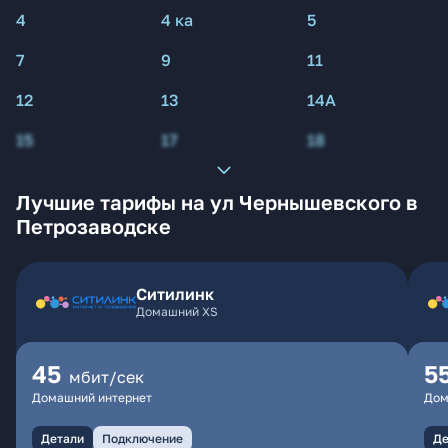
4
4 ка
5
7
9
11
12
13
14А
15
17
18
Лучшие тарифы на ул Чернышевского в
Петрозаводске
Ситилинк
Домашний XS
45
5
мбит/сек
Домашний интернет
Дом
Детали
Подключение
Де