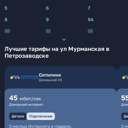
5
6
7
8
9
9А
10
11
13
Лучшие тарифы на ул Мурманская в
Петрозаводске
Ситилинк
Домашний XS
45
5
мбит/сек
Домашний интернет
Дом
Детали
Подключение
Де
3 месяца Интернета в подарок.
3 м