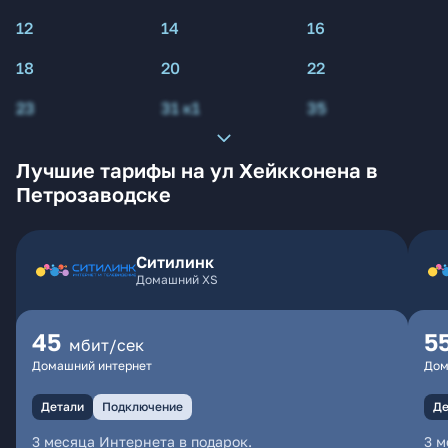
12
14
16
18
20
22
23
31 к1
35
Лучшие тарифы на ул Хейкконена в
Петрозаводске
Ситилинк
Домашний XS
45
5
мбит/сек
Домашний интернет
Дом
Детали
Подключение
Де
3 месяца Интернета в подарок.
3 м