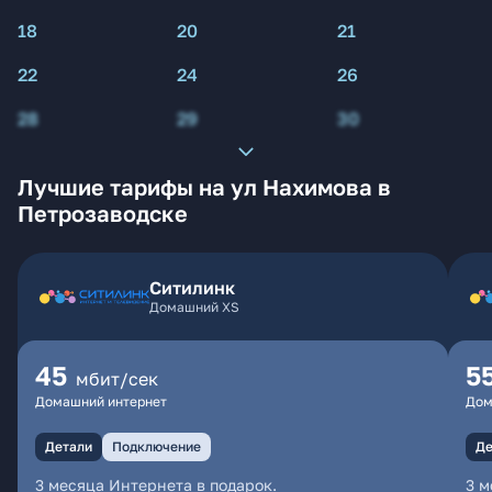
18
20
21
22
24
26
28
29
30
Лучшие тарифы на ул Нахимова в
Петрозаводске
Ситилинк
Домашний XS
45
5
мбит/сек
Домашний интернет
Дом
Детали
Подключение
Де
3 месяца Интернета в подарок.
3 м