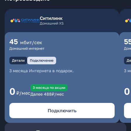
Ситилинк
Домашний XS
45
5
мбит/сек
Домашний интернет
Дом
Детали
Подключение
Де
3 месяца Интернета в подарок.
3 м
3 месяцa по акции
0
0
₽/мес
Далее
488
₽/мес
Подключить