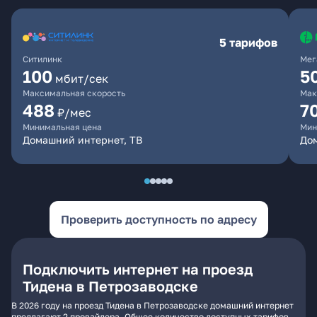
5 тарифов
Ситилинк
Мег
100
5
мбит/сек
Максимальная скорость
Мак
488
7
₽/мес
Минимальная цена
Мин
Домашний интернет, ТВ
До
Проверить доступность по адресу
Подключить интернет на проезд
Тидена в Петрозаводске
В 2026 году на проезд Тидена в Петрозаводске домашний интернет
предлагают 2 провайдера. Общее количество доступных тарифов -