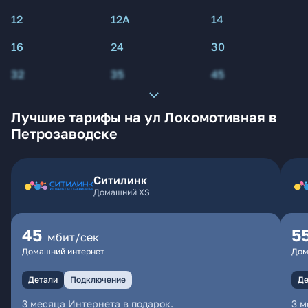
12
12А
14
16
24
30
32
35
45
Лучшие тарифы на ул Локомотивная в
Петрозаводске
Ситилинк
Домашний XS
45
5
мбит/сек
Домашний интернет
Дом
Детали
Подключение
Де
3 месяца Интернета в подарок.
3 м