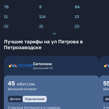
7Б
9
9А
11
11А
13
19
21
23
Лучшие тарифы на ул Петрова в
Петрозаводске
Ситилинк
Домашний XS
45
5
мбит/сек
Домашний интернет
Дом
Детали
Подключение
Де
3 месяца Интернета в подарок.
3 м