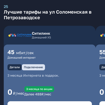
25
Лучшие тарифы на ул Соломенская в
Петрозаводске
Ситилинк
Домашний XS
45
5
мбит/сек
Домашний интернет
Дом
Детали
Подключение
Де
3 месяца Интернета в подарок.
3 м
3 месяцa по акции
0
0
₽/мес
Далее
488
₽/мес