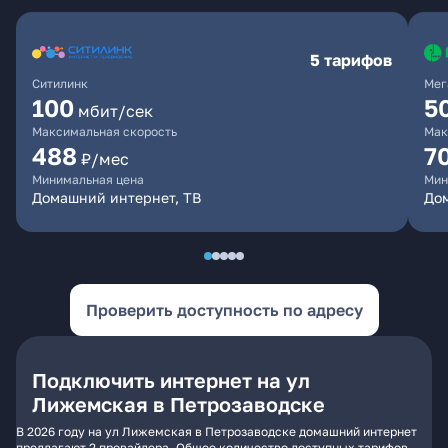
5 тарифов
Ситилинк
Мег
100
5
мбит/сек
Максимальная скорость
Мак
488
7
₽/мес
Минимальная цена
Мин
Домашний интернет, ТВ
До
Проверить доступность по адресу
Подключить интернет на ул
Лижемская в Петрозаводске
В 2026 году на ул Лижемская в Петрозаводске домашний интернет
предлагают 2 провайдера. Общее количество доступных тарифов -