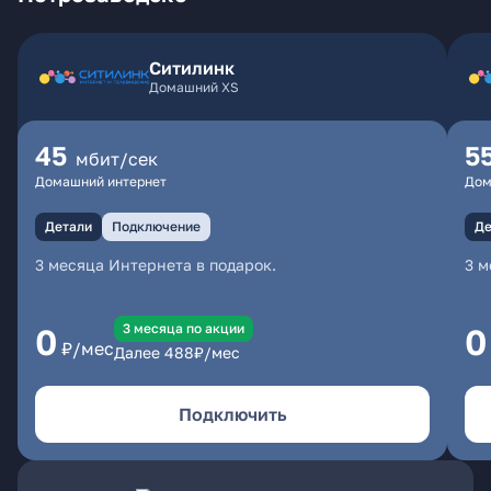
Ситилинк
Домашний XS
45
5
мбит/сек
Домашний интернет
Дом
Детали
Подключение
Де
3 месяца Интернета в подарок.
3 м
3 месяцa по акции
0
0
₽/мес
Далее
488
₽/мес
Подключить