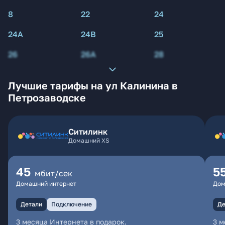
8
22
24
24А
24В
25
26
26А
28
Лучшие тарифы на ул Калинина в
Петрозаводске
Ситилинк
Домашний XS
45
5
мбит/сек
Домашний интернет
Дом
Детали
Подключение
Де
3 месяца Интернета в подарок.
3 м