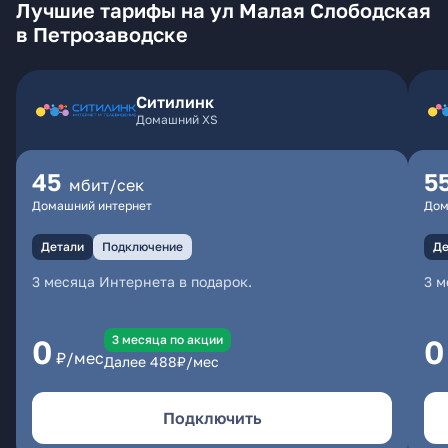
Лучшие тарифы на ул Малая Слободская
в Петрозаводске
Ситилинк
Домашний XS
45
5
мбит/сек
Домашний интернет
Дом
Детали
Подключение
Де
3 месяца Интернета в подарок.
3 м
3 месяцa по акции
0
0
₽/мес
Далее
488
₽/мес
Подключить