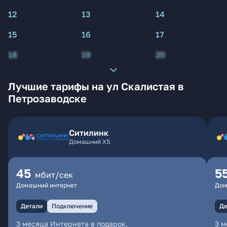
12
13
14
15
16
17
18
19
20
Лучшие тарифы на ул Скалистая в
Петрозаводске
Ситилинк
Домашний XS
45
5
мбит/сек
Домашний интернет
Дом
Детали
Подключение
Де
3 месяца Интернета в подарок.
3 м