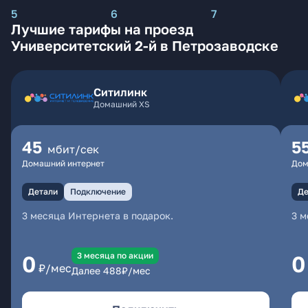
5
6
7
Лучшие тарифы на проезд
Университетский 2-й в Петрозаводске
Ситилинк
Домашний XS
45
5
мбит/сек
Домашний интернет
Дом
Детали
Подключение
Де
3 месяца Интернета в подарок.
3 м
3 месяцa по акции
0
0
₽/мес
Далее
488
₽/мес