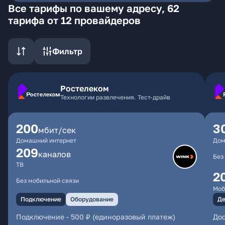
Все тарифы по вашему адресу, 62
тарифа от 12 провайдеров
Фильтр
Ростелеком
Технологии развлечения. Тест-драйв
200
3
мбит/сек
Домашний интернет
Дом
209
каналов
Без
ТВ
2
Без мобильной связи
Моб
Подключение
Оборудование
Де
Подключение
-
500 ₽ (единоразовый платеж)
Дос