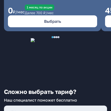
1 месяц по акции
0
4
₽/мес
Далее
700
₽/мес
Выбрать
Сложно выбрать тариф?
Наш специалист поможет бесплатно