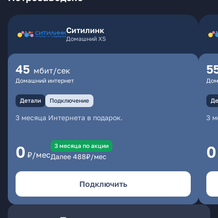
Ситилинк
Домашний XS
45
5
мбит/сек
Домашний интернет
Дом
Детали
Подключение
Де
3 месяца Интернета в подарок.
3 м
3 месяцa по акции
0
0
₽/мес
Далее
488
₽/мес
Подключить