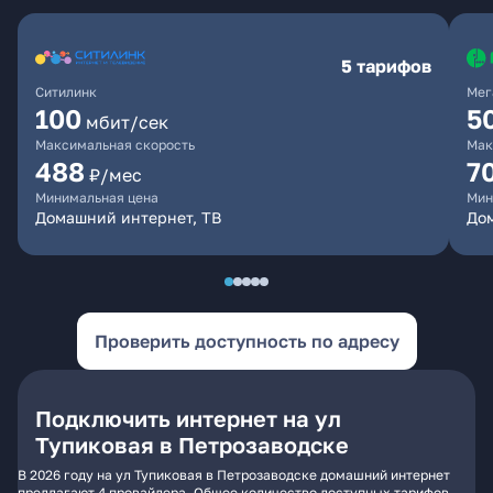
5 тарифов
Ситилинк
Мег
100
5
мбит/сек
Максимальная скорость
Мак
488
7
₽/мес
Минимальная цена
Мин
Домашний интернет, ТВ
До
Проверить доступность по адресу
Подключить интернет на ул
Тупиковая в Петрозаводске
В 2026 году на ул Тупиковая в Петрозаводске домашний интернет
предлагают 4 провайдера. Общее количество доступных тарифов -