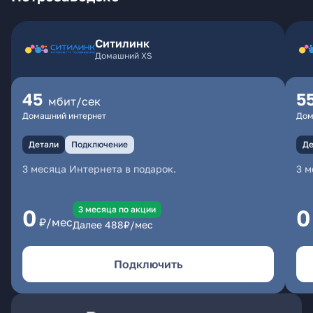
Ситилинк
Домашний XS
45
5
мбит/сек
Домашний интернет
Дом
Детали
Подключение
Де
3 месяца Интернета в подарок.
3 м
3 месяцa по акции
0
0
₽/мес
Далее
488
₽/мес
Подключить