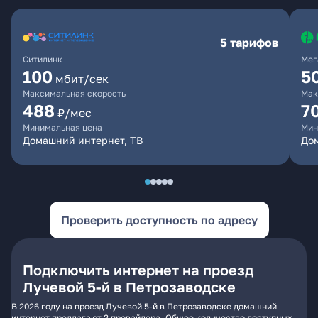
5 тарифов
Ситилинк
Мег
100
5
мбит/сек
Максимальная скорость
Мак
488
7
₽/мес
Минимальная цена
Мин
Домашний интернет, ТВ
До
Проверить доступность по адресу
Подключить интернет на проезд
Лучевой 5-й в Петрозаводске
В 2026 году на проезд Лучевой 5-й в Петрозаводске домашний
интернет предлагают 2 провайдера. Общее количество доступных