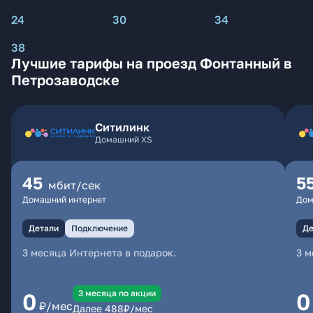
24
30
34
38
Лучшие тарифы на проезд Фонтанный в
Петрозаводске
Ситилинк
Домашний XS
45
5
мбит/сек
Домашний интернет
Дом
Детали
Подключение
Де
3 месяца Интернета в подарок.
3 м
3 месяцa по акции
0
0
₽/мес
Далее
488
₽/мес