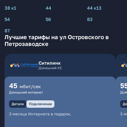
38 к1
44
44 к13
54
56
83
87
Лучшие тарифы на ул Островского в
Петрозаводске
Ситилинк
Домашний XS
45
5
мбит/сек
Домашний интернет
Дом
Детали
Подключение
Де
3 месяца Интернета в подарок.
3 м