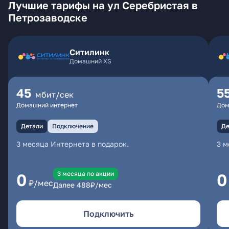
Лучшие тарифы на ул Серебристая в
Петрозаводске
Ситилинк
Домашний XS
45
5
мбит/сек
Домашний интернет
Дом
Детали
Подключение
Де
3 месяца Интернета в подарок.
3 м
3 месяцa по акции
0
0
₽/мес
Далее
488
₽/мес
Подключить