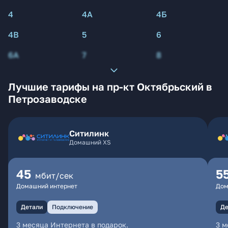
4
4А
4Б
4В
5
6
6А
7
8
Лучшие тарифы на пр-кт Октябрьский в
Петрозаводске
Ситилинк
Домашний XS
45
5
мбит/сек
Домашний интернет
Дом
Детали
Подключение
Де
3 месяца Интернета в подарок.
3 м