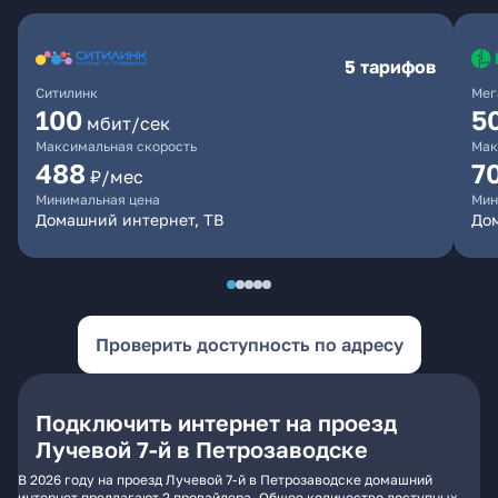
5 тарифов
Ситилинк
Мег
100
5
мбит/сек
Максимальная скорость
Мак
488
7
₽/мес
Минимальная цена
Мин
Домашний интернет, ТВ
До
Проверить доступность по адресу
Подключить интернет на проезд
Лучевой 7-й в Петрозаводске
В 2026 году на проезд Лучевой 7-й в Петрозаводске домашний
интернет предлагают 2 провайдера. Общее количество доступных