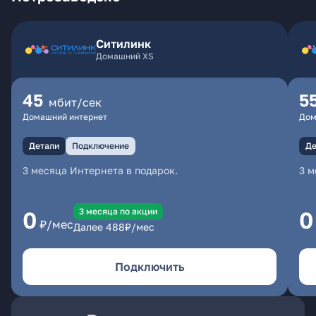
Ситилинк
Домашний XS
45
5
мбит/сек
Домашний интернет
Дом
Детали
Подключение
Де
3 месяца Интернета в подарок.
3 м
3 месяцa по акции
0
0
₽/мес
Далее
488
₽/мес
Подключить