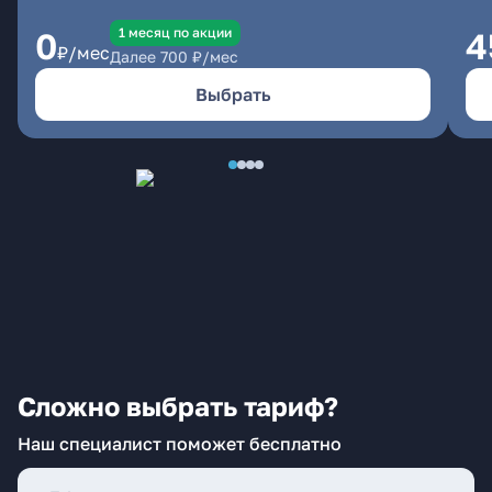
1 месяц по акции
0
4
₽/мес
Далее
700
₽/мес
Выбрать
Сложно выбрать тариф?
Наш специалист поможет бесплатно