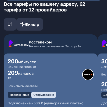
Все тарифы по вашему адресу, 62
тарифа от 12 провайдеров
Фильтр
Ростелеком
Технологии развлечения. Тест-драйв
200
3
мбит/сек
Домашний интернет
Дом
209
каналов
Без
ТВ
2
Без мобильной связи
Моб
Подключение
Оборудование
Де
Подключение
-
500 ₽ (единоразовый платеж)
Дос