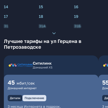
14
15
16
17
18
19
31
31А
31Б
Лучшие тарифы на ул Герцена в
Петрозаводске
Ситилинк
Домашний XS
45
5
мбит/сек
Домашний интернет
Дом
Детали
Подключение
Де
3 месяца Интернета в подарок.
3 м