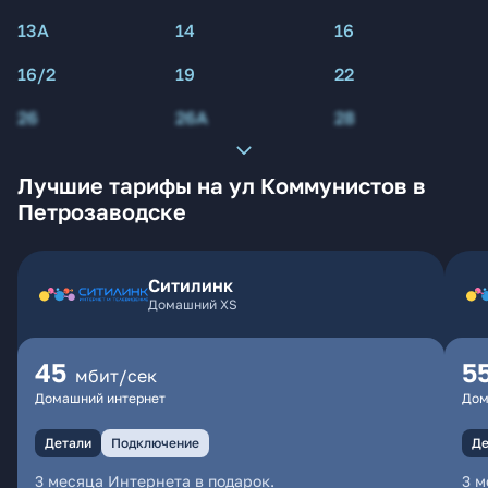
13А
14
16
16/2
19
22
26
26А
28
Лучшие тарифы на ул Коммунистов в
Петрозаводске
Ситилинк
Домашний XS
45
5
мбит/сек
Домашний интернет
Дом
Детали
Подключение
Де
3 месяца Интернета в подарок.
3 м