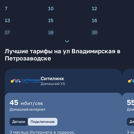
7
10
12
13
15
16
17
18
20
Лучшие тарифы на ул Владимирская в
Петрозаводске
Ситилинк
Домашний XS
45
5
мбит/сек
Домашний интернет
Дом
Детали
Подключение
Де
3 месяца Интернета в подарок.
3 м