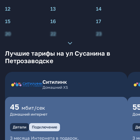
12
13
14
15
16
17
20
22
23
Лучшие тарифы на ул Сусанина в
Петрозаводске
Ситилинк
Домашний XS
45
5
мбит/сек
Домашний интернет
Дом
Детали
Подключение
Де
3 месяца Интернета в подарок.
3 м